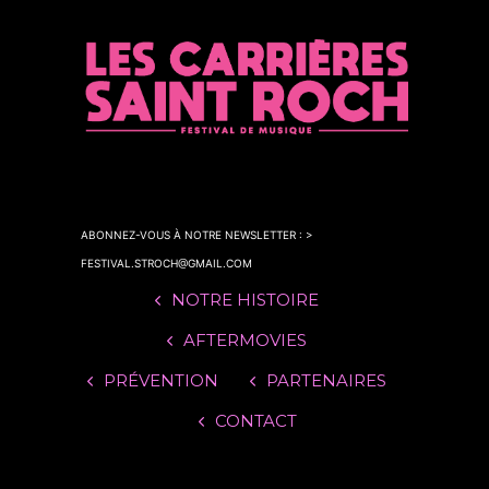
l
i
c
k
t
o
f
i
ABONNEZ-VOUS À NOTRE NEWSLETTER : >
n
FESTIVAL.STROCH@GMAIL.COM
d
NOTRE HISTOIRE
o
u
AFTERMOVIES
t
PRÉVENTION
PARTENAIRES
m
CONTACT
o
r
e