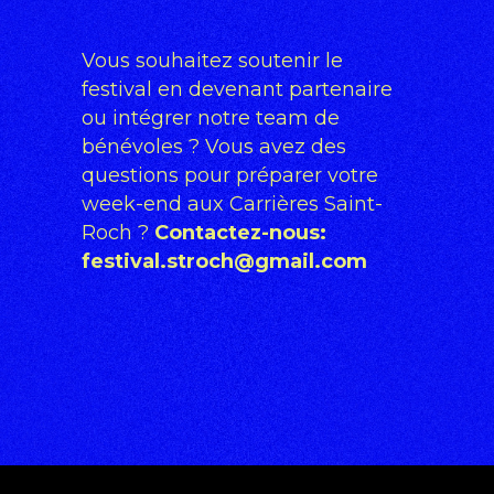
Vous souhaitez soutenir le
festival en devenant partenaire
ou intégrer notre team de
bénévoles ? Vous avez des
questions pour préparer votre
week-end aux Carrières Saint-
Roch ?
Contactez-nous:
festival.stroch@gmail.com
e
l
e
g
a
n
t
c